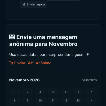
🚀 Enviar agora
💌 Envie uma mensagem
anônima para Novembro
Use essas datas para surpreender alguém 💬
🚀 Enviar SMS Anônimo
Novembro 2026
07/08/2026
1
2
3
4
5
6
7
8
9
10
11
12
13
14